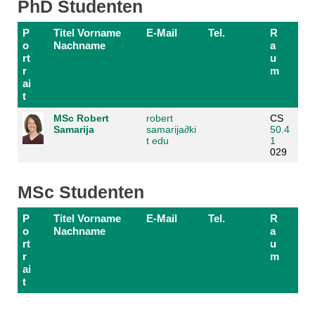
PhD Studenten
P
Titel Vorname
E-Mail
Tel.
R
o
Nachname
a
rt
u
r
m
ai
t
MSc Robert
robert
CS
Samarija
samarija
∂
ki
50.4
t edu
1
029
MSc Studenten
P
Titel Vorname
E-Mail
Tel.
R
o
Nachname
a
rt
u
r
m
ai
t