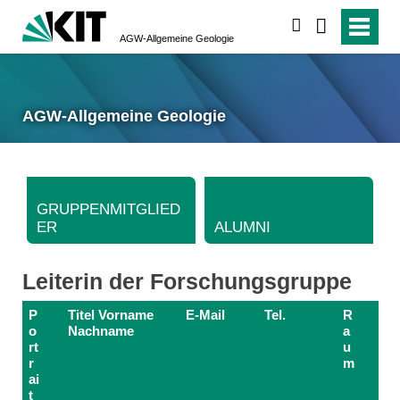
suchen
AGW-Allgemeine Geologie
AGW-Allgemeine Geologie
GRUPPENMITGLIED
ER
ALUMNI
Leiterin der Forschungsgruppe
P
Titel Vorname
E-Mail
Tel.
R
o
Nachname
a
rt
u
r
m
ai
t