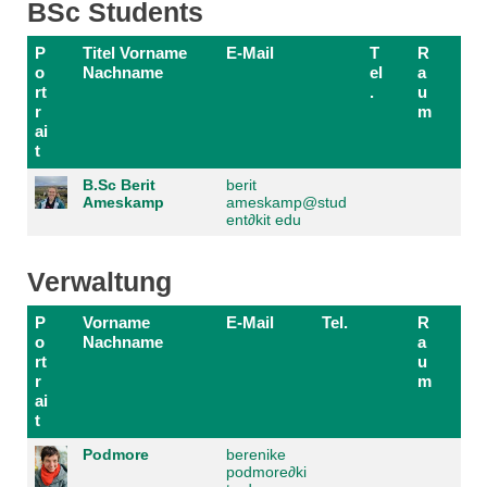
BSc Students
P
Titel Vorname
E-Mail
T
R
o
Nachname
el
a
rt
.
u
r
m
ai
t
B.Sc Berit
berit
Ameskamp
ameskamp@stud
ent
∂
kit edu
Verwaltung
P
Vorname
E-Mail
Tel.
R
o
Nachname
a
rt
u
r
m
ai
t
Podmore
berenike
podmore
∂
ki