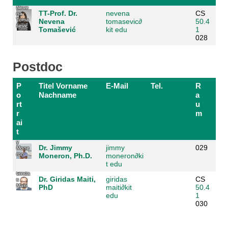
Neve
TT-Prof. Dr.
nevena
CS
na
Toma
Nevena
tomasevic
∂
50.4
šević
Tomašević
kit edu
1
028
Postdoc
P
Titel Vorname
E-Mail
Tel.
R
o
Nachname
a
rt
u
r
m
ai
t
Jimm
y
Dr. Jimmy
jimmy
029
Mone
ron
Moneron, Ph.D.
moneron
∂
ki
t edu
Girida
Dr. Giridas Maiti,
giridas
CS
s
Maiti
PhD
maiti
∂
kit
50.4
edu
1
030